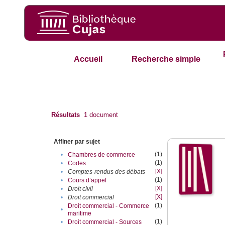
Accueil
Recherche simple
Résultats
1
document
Affiner par sujet
(1)
•
Chambres de commerce
(1)
•
Codes
[X]
•
Comptes-rendus des débats
(1)
•
Cours d’appel
[X]
•
Droit civil
[X]
•
Droit commercial
(1)
Droit commercial - Commerce
•
maritime
(1)
•
Droit commercial - Sources