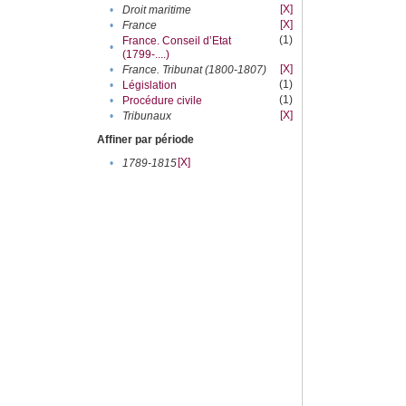
[X]
•
Droit maritime
[X]
•
France
(1)
France. Conseil d’Etat
•
(1799-....)
[X]
•
France. Tribunat (1800-1807)
(1)
•
Législation
(1)
•
Procédure civile
[X]
•
Tribunaux
Affiner par période
[X]
•
1789-1815