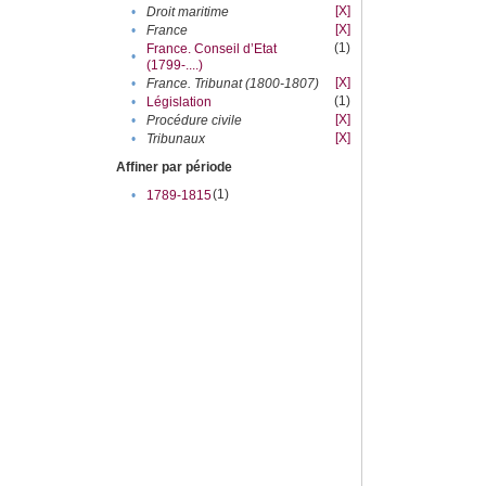
[X]
•
Droit maritime
[X]
•
France
(1)
France. Conseil d’Etat
•
(1799-....)
[X]
•
France. Tribunat (1800-1807)
(1)
•
Législation
[X]
•
Procédure civile
[X]
•
Tribunaux
Affiner par période
(1)
•
1789-1815