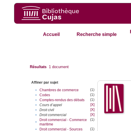
Accueil
Recherche simple
Résultats
1
document
Affiner par sujet
(1)
•
Chambres de commerce
(1)
•
Codes
(1)
•
Comptes-rendus des débats
[X]
•
Cours d’appel
[X]
•
Droit civil
[X]
•
Droit commercial
(1)
Droit commercial - Commerce
•
maritime
(1)
•
Droit commercial - Sources