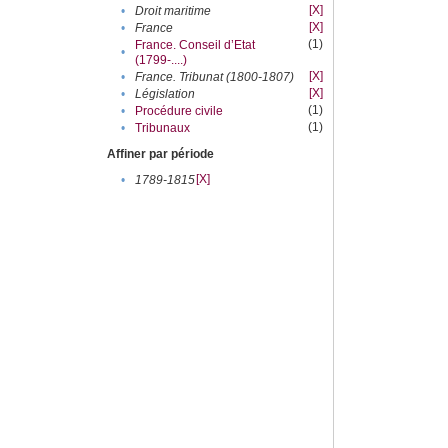
[X]
•
Droit maritime
[X]
•
France
(1)
France. Conseil d’Etat
•
(1799-....)
[X]
•
France. Tribunat (1800-1807)
[X]
•
Législation
(1)
•
Procédure civile
(1)
•
Tribunaux
Affiner par période
[X]
•
1789-1815