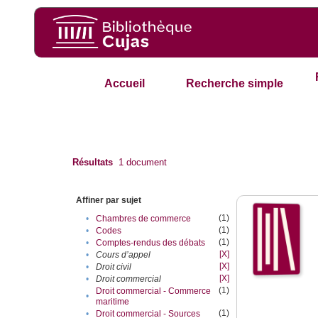
Accueil
Recherche simple
Résultats
1
document
Affiner par sujet
(1)
•
Chambres de commerce
(1)
•
Codes
(1)
•
Comptes-rendus des débats
[X]
•
Cours d’appel
[X]
•
Droit civil
[X]
•
Droit commercial
(1)
Droit commercial - Commerce
•
maritime
(1)
•
Droit commercial - Sources