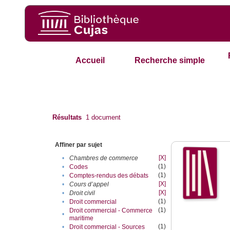
Accueil
Recherche simple
Résultats
1
document
Affiner par sujet
[X]
•
Chambres de commerce
(1)
•
Codes
(1)
•
Comptes-rendus des débats
[X]
•
Cours d’appel
[X]
•
Droit civil
(1)
•
Droit commercial
(1)
Droit commercial - Commerce
•
maritime
(1)
•
Droit commercial - Sources