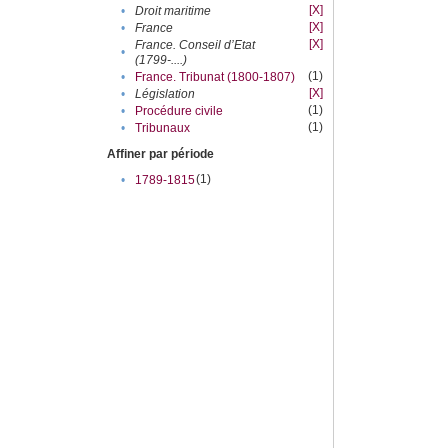
[X]
•
Droit maritime
[X]
•
France
[X]
France. Conseil d’Etat
•
(1799-....)
(1)
•
France. Tribunat (1800-1807)
[X]
•
Législation
(1)
•
Procédure civile
(1)
•
Tribunaux
Affiner par période
(1)
•
1789-1815