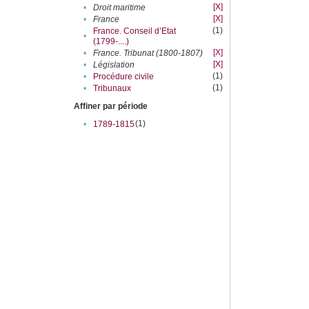
[X]
•
Droit maritime
[X]
•
France
(1)
France. Conseil d’Etat
•
(1799-....)
[X]
•
France. Tribunat (1800-1807)
[X]
•
Législation
(1)
•
Procédure civile
(1)
•
Tribunaux
Affiner par période
(1)
•
1789-1815