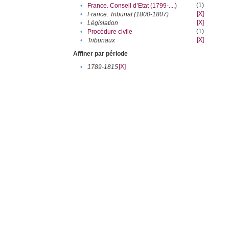
(1)
•
France. Conseil d’Etat (1799-....)
[X]
•
France. Tribunat (1800-1807)
[X]
•
Législation
(1)
•
Procédure civile
[X]
•
Tribunaux
Affiner par période
[X]
•
1789-1815