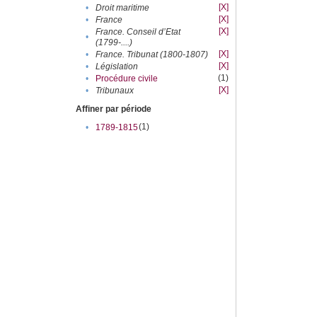
[X]
•
Droit maritime
[X]
•
France
[X]
France. Conseil d’Etat
•
(1799-....)
[X]
•
France. Tribunat (1800-1807)
[X]
•
Législation
(1)
•
Procédure civile
[X]
•
Tribunaux
Affiner par période
(1)
•
1789-1815