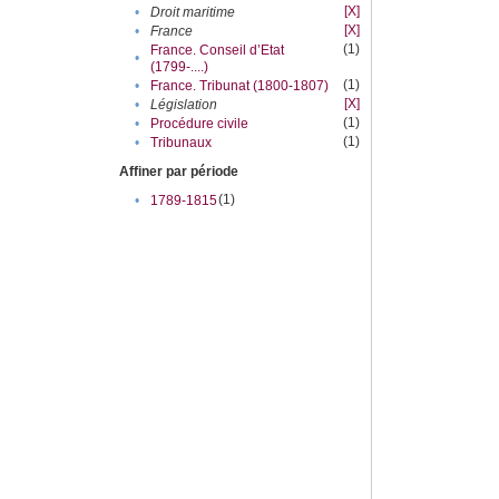
[X]
•
Droit maritime
[X]
•
France
(1)
France. Conseil d’Etat
•
(1799-....)
(1)
•
France. Tribunat (1800-1807)
[X]
•
Législation
(1)
•
Procédure civile
(1)
•
Tribunaux
Affiner par période
(1)
•
1789-1815