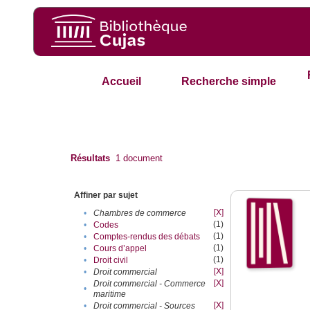
Accueil
Recherche simple
Résultats
1
document
Affiner par sujet
[X]
•
Chambres de commerce
(1)
•
Codes
(1)
•
Comptes-rendus des débats
(1)
•
Cours d’appel
(1)
•
Droit civil
[X]
•
Droit commercial
[X]
Droit commercial - Commerce
•
maritime
[X]
•
Droit commercial - Sources