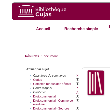
Accueil
Recherche simple
Résultats
1
document
Affiner par sujet
[X]
•
Chambres de commerce
(1)
•
Codes
(1)
•
Comptes-rendus des débats
[X]
•
Cours d’appel
[X]
•
Droit civil
(1)
•
Droit commercial
(1)
Droit commercial - Commerce
•
maritime
(1)
•
Droit commercial - Sources