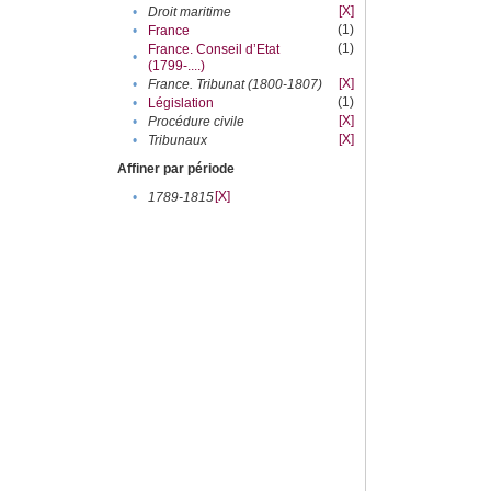
[X]
•
Droit maritime
(1)
•
France
(1)
France. Conseil d’Etat
•
(1799-....)
[X]
•
France. Tribunat (1800-1807)
(1)
•
Législation
[X]
•
Procédure civile
[X]
•
Tribunaux
Affiner par période
[X]
•
1789-1815