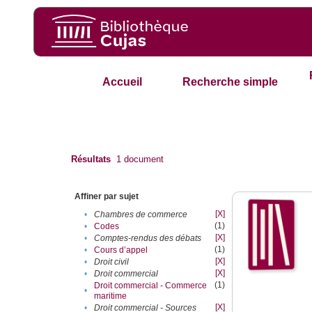
Accueil
Recherche simple
Résultats
1
document
Affiner par sujet
[X]
•
Chambres de commerce
(1)
•
Codes
[X]
•
Comptes-rendus des débats
(1)
•
Cours d’appel
[X]
•
Droit civil
[X]
•
Droit commercial
(1)
Droit commercial - Commerce
•
maritime
[X]
•
Droit commercial - Sources