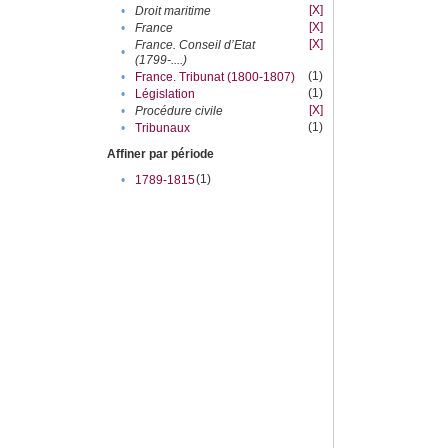
[X]
•
Droit maritime
[X]
•
France
[X]
France. Conseil d’Etat
•
(1799-....)
(1)
•
France. Tribunat (1800-1807)
(1)
•
Législation
[X]
•
Procédure civile
(1)
•
Tribunaux
Affiner par période
(1)
•
1789-1815