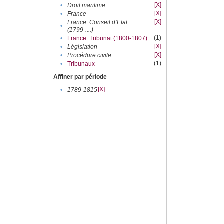
[X]
•
Droit maritime
[X]
•
France
[X]
France. Conseil d’Etat
•
(1799-....)
(1)
•
France. Tribunat (1800-1807)
[X]
•
Législation
[X]
•
Procédure civile
(1)
•
Tribunaux
Affiner par période
[X]
•
1789-1815