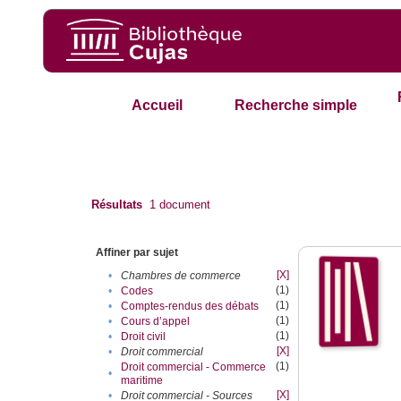
Accueil
Recherche simple
Résultats
1
document
Affiner par sujet
[X]
•
Chambres de commerce
(1)
•
Codes
(1)
•
Comptes-rendus des débats
(1)
•
Cours d’appel
(1)
•
Droit civil
[X]
•
Droit commercial
(1)
Droit commercial - Commerce
•
maritime
[X]
•
Droit commercial - Sources