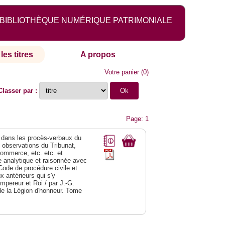
BIBLIOTHÈQUE NUMÉRIQUE PATRIMONIALE
les titres
A propos
Votre panier
(
0
)
Classer par :
Page: 1
dans les procès-verbaux du
s observations du Tribunat,
commerce, etc. etc. et
analytique et raisonnée avec
Code de procédure civile et
 antérieurs qui s'y
Empereur et Roi / par J.-G.
de la Légion d'honneur. Tome