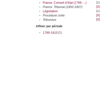
(1)
•
France. Conseil d’Etat (1799-....)
[X]
•
France. Tribunat (1800-1807)
(1)
•
Législation
[X]
•
Procédure civile
[X]
•
Tribunaux
Affiner par période
(1)
•
1789-1815