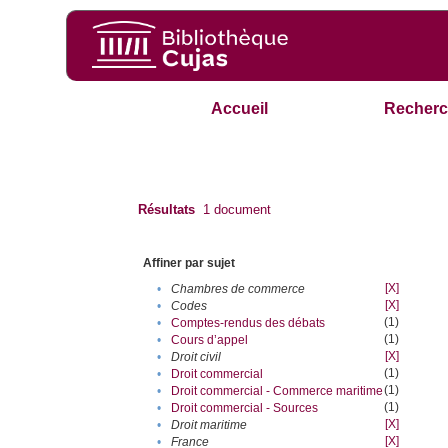
Accueil
Recherc
Résultats
1
document
Affiner par sujet
[X]
•
Chambres de commerce
[X]
•
Codes
(1)
•
Comptes-rendus des débats
(1)
•
Cours d’appel
[X]
•
Droit civil
(1)
•
Droit commercial
(1)
•
Droit commercial - Commerce maritime
(1)
•
Droit commercial - Sources
[X]
•
Droit maritime
[X]
•
France