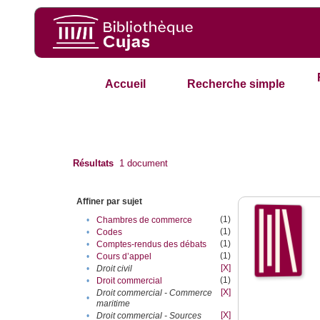
Accueil
Recherche simple
Résultats
1
document
Affiner par sujet
(1)
•
Chambres de commerce
(1)
•
Codes
(1)
•
Comptes-rendus des débats
(1)
•
Cours d’appel
[X]
•
Droit civil
(1)
•
Droit commercial
[X]
Droit commercial - Commerce
•
maritime
[X]
•
Droit commercial - Sources