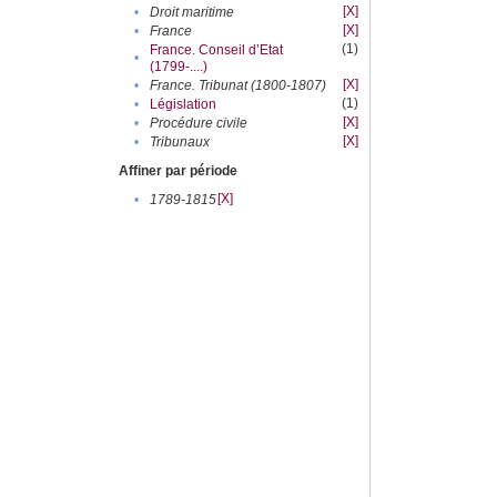
[X]
•
Droit maritime
[X]
•
France
(1)
France. Conseil d’Etat
•
(1799-....)
[X]
•
France. Tribunat (1800-1807)
(1)
•
Législation
[X]
•
Procédure civile
[X]
•
Tribunaux
Affiner par période
[X]
•
1789-1815