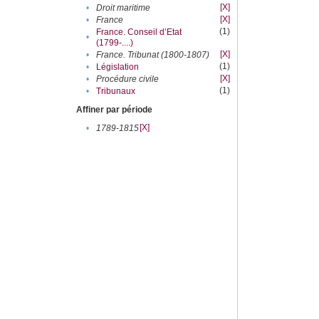
[X]
•
Droit maritime
[X]
•
France
(1)
France. Conseil d’Etat
•
(1799-....)
[X]
•
France. Tribunat (1800-1807)
(1)
•
Législation
[X]
•
Procédure civile
(1)
•
Tribunaux
Affiner par période
[X]
•
1789-1815