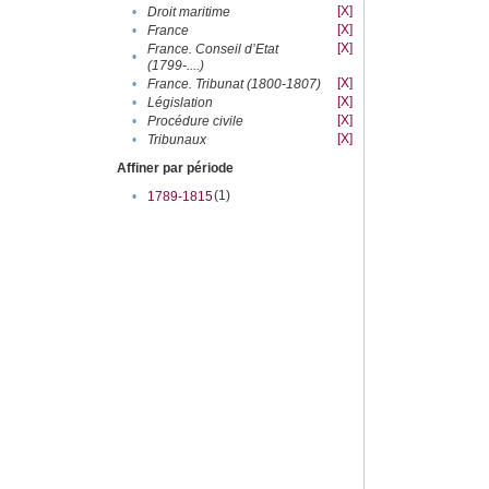
[X]
•
Droit maritime
[X]
•
France
[X]
France. Conseil d’Etat
•
(1799-....)
[X]
•
France. Tribunat (1800-1807)
[X]
•
Législation
[X]
•
Procédure civile
[X]
•
Tribunaux
Affiner par période
(1)
•
1789-1815