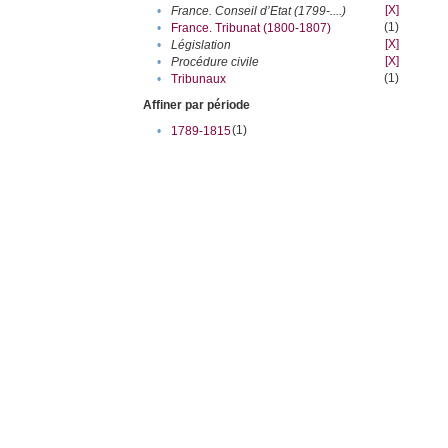
[X]
•
France. Conseil d’Etat (1799-....)
(1)
•
France. Tribunat (1800-1807)
[X]
•
Législation
[X]
•
Procédure civile
(1)
•
Tribunaux
Affiner par période
(1)
•
1789-1815