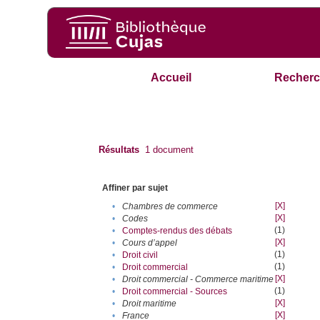
Accueil
Recherc
Résultats
1
document
Affiner par sujet
[X]
•
Chambres de commerce
[X]
•
Codes
(1)
•
Comptes-rendus des débats
[X]
•
Cours d’appel
(1)
•
Droit civil
(1)
•
Droit commercial
[X]
•
Droit commercial - Commerce maritime
(1)
•
Droit commercial - Sources
[X]
•
Droit maritime
[X]
•
France