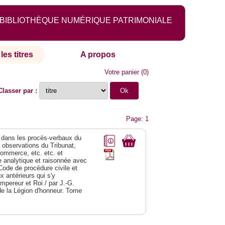
BIBLIOTHÈQUE NUMÉRIQUE PATRIMONIALE
les titres
A propos
Votre panier
(
0
)
Classer par :
Page: 1
dans les procès-verbaux du
s observations du Tribunat,
commerce, etc. etc. et
analytique et raisonnée avec
Code de procédure civile et
 antérieurs qui s'y
Empereur et Roi / par J.-G.
de la Légion d'honneur. Tome