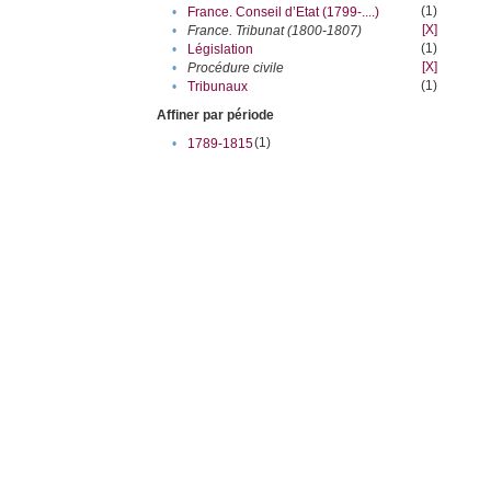
(1)
•
France. Conseil d’Etat (1799-....)
[X]
•
France. Tribunat (1800-1807)
(1)
•
Législation
[X]
•
Procédure civile
(1)
•
Tribunaux
Affiner par période
(1)
•
1789-1815