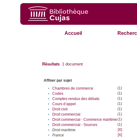
Accueil
Recherc
Résultats
1
document
Affiner par sujet
(1)
•
Chambres de commerce
(1)
•
Codes
(1)
•
Comptes-rendus des débats
(1)
•
Cours d’appel
(1)
•
Droit civil
(1)
•
Droit commercial
(1)
•
Droit commercial - Commerce maritime
(1)
•
Droit commercial - Sources
[X]
•
Droit maritime
[X]
•
France