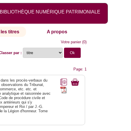
BIBLIOTHÈQUE NUMÉRIQUE PATRIMONIALE
les titres
A propos
Votre panier
(
0
)
Classer par :
Page: 1
dans les procès-verbaux du
s observations du Tribunat,
commerce, etc. etc. et
analytique et raisonnée avec
Code de procédure civile et
 antérieurs qui s'y
Empereur et Roi / par J.-G.
de la Légion d'honneur. Tome