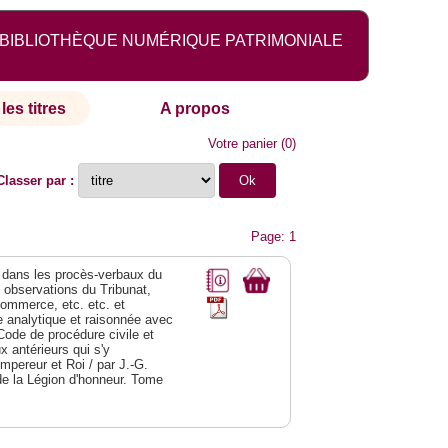
BIBLIOTHÈQUE NUMÉRIQUE PATRIMONIALE
les titres
A propos
Votre panier
(
0
)
Classer par :
Page: 1
dans les procès-verbaux du
s observations du Tribunat,
commerce, etc. etc. et
analytique et raisonnée avec
Code de procédure civile et
 antérieurs qui s'y
Empereur et Roi / par J.-G.
de la Légion d'honneur. Tome