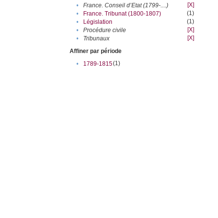
[X]
•
France. Conseil d’Etat (1799-....)
(1)
•
France. Tribunat (1800-1807)
(1)
•
Législation
[X]
•
Procédure civile
[X]
•
Tribunaux
Affiner par période
(1)
•
1789-1815