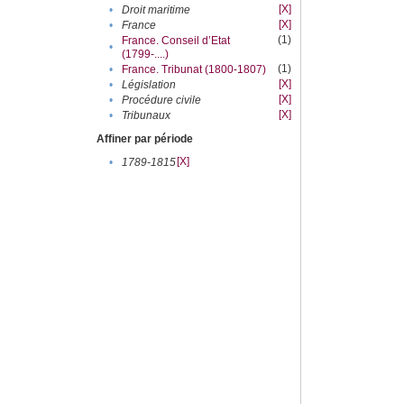
[X]
•
Droit maritime
[X]
•
France
(1)
France. Conseil d’Etat
•
(1799-....)
(1)
•
France. Tribunat (1800-1807)
[X]
•
Législation
[X]
•
Procédure civile
[X]
•
Tribunaux
Affiner par période
[X]
•
1789-1815