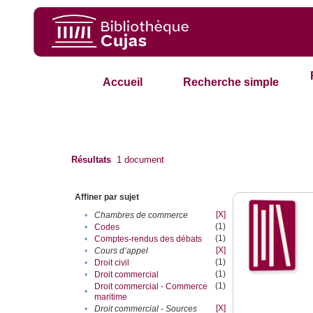
Accueil
Recherche simple
Résultats
1
document
Affiner par sujet
[X]
•
Chambres de commerce
(1)
•
Codes
(1)
•
Comptes-rendus des débats
[X]
•
Cours d’appel
(1)
•
Droit civil
(1)
•
Droit commercial
(1)
Droit commercial - Commerce
•
maritime
[X]
•
Droit commercial - Sources