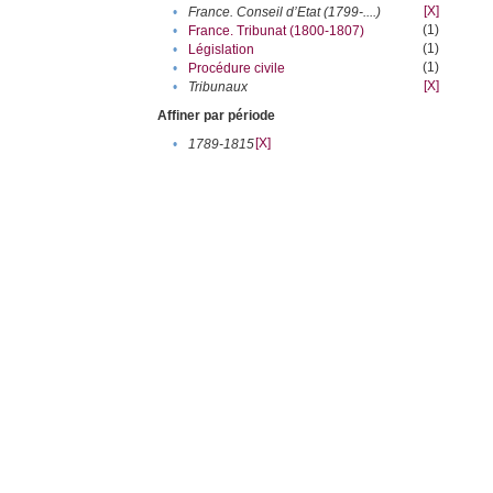
[X]
•
France. Conseil d’Etat (1799-....)
(1)
•
France. Tribunat (1800-1807)
(1)
•
Législation
(1)
•
Procédure civile
[X]
•
Tribunaux
Affiner par période
[X]
•
1789-1815