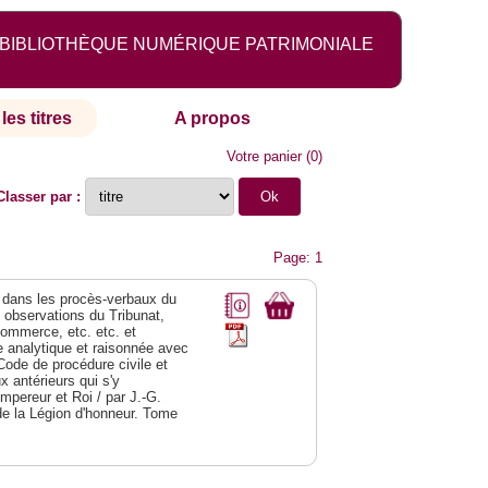
BIBLIOTHÈQUE NUMÉRIQUE PATRIMONIALE
les titres
A propos
Votre panier
(
0
)
Classer par :
Page: 1
dans les procès-verbaux du
s observations du Tribunat,
commerce, etc. etc. et
analytique et raisonnée avec
Code de procédure civile et
 antérieurs qui s'y
Empereur et Roi / par J.-G.
de la Légion d'honneur. Tome