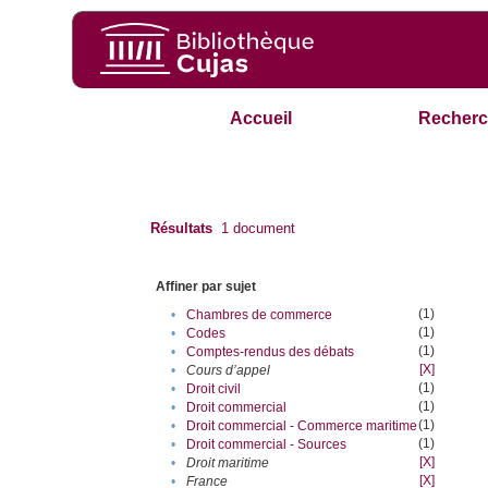
Accueil
Recherc
Résultats
1
document
Affiner par sujet
(1)
•
Chambres de commerce
(1)
•
Codes
(1)
•
Comptes-rendus des débats
[X]
•
Cours d’appel
(1)
•
Droit civil
(1)
•
Droit commercial
(1)
•
Droit commercial - Commerce maritime
(1)
•
Droit commercial - Sources
[X]
•
Droit maritime
[X]
•
France