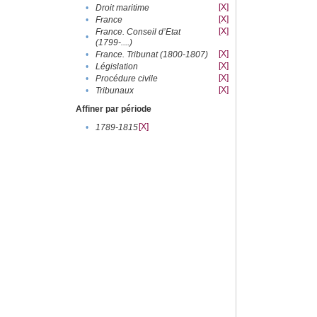
[X]
•
Droit maritime
[X]
•
France
[X]
France. Conseil d’Etat
•
(1799-....)
[X]
•
France. Tribunat (1800-1807)
[X]
•
Législation
[X]
•
Procédure civile
[X]
•
Tribunaux
Affiner par période
[X]
•
1789-1815