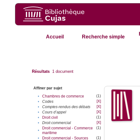
Accueil
Recherche simple
Résultats
1
document
Affiner par sujet
(1)
•
Chambres de commerce
[X]
•
Codes
[X]
•
Comptes-rendus des débats
[X]
•
Cours d’appel
(1)
•
Droit civil
[X]
•
Droit commercial
(1)
Droit commercial - Commerce
•
maritime
(1)
•
Droit commercial - Sources