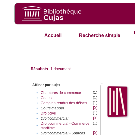
Accueil
Recherche simple
Résultats
1
document
Affiner par sujet
(1)
•
Chambres de commerce
(1)
•
Codes
(1)
•
Comptes-rendus des débats
[X]
•
Cours d’appel
(1)
•
Droit civil
[X]
•
Droit commercial
(1)
Droit commercial - Commerce
•
maritime
[X]
•
Droit commercial - Sources