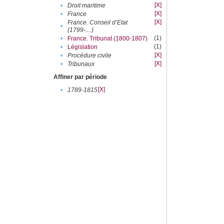
[X]
•
Droit maritime
[X]
•
France
[X]
France. Conseil d’Etat
•
(1799-....)
(1)
•
France. Tribunat (1800-1807)
(1)
•
Législation
[X]
•
Procédure civile
[X]
•
Tribunaux
Affiner par période
[X]
•
1789-1815