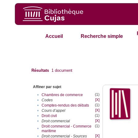
Accueil
Recherche simple
Résultats
1
document
Affiner par sujet
(1)
•
Chambres de commerce
[X]
•
Codes
(1)
•
Comptes-rendus des débats
[X]
•
Cours d’appel
(1)
•
Droit civil
[X]
•
Droit commercial
(1)
Droit commercial - Commerce
•
maritime
[X]
•
Droit commercial - Sources