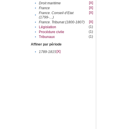
[X]
•
Droit maritime
[X]
•
France
[X]
France. Conseil d’Etat
•
(1799-....)
[X]
•
France. Tribunat (1800-1807)
(1)
•
Législation
(1)
•
Procédure civile
(1)
•
Tribunaux
Affiner par période
[X]
•
1789-1815