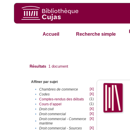
Accueil
Recherche simple
Résultats
1
document
Affiner par sujet
[X]
•
Chambres de commerce
[X]
•
Codes
(1)
•
Comptes-rendus des débats
(1)
•
Cours d’appel
[X]
•
Droit civil
[X]
•
Droit commercial
[X]
Droit commercial - Commerce
•
maritime
[X]
•
Droit commercial - Sources