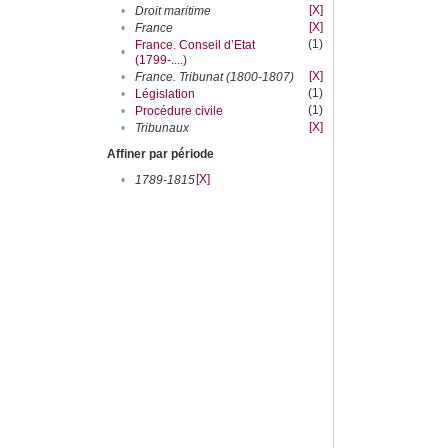
[X]
•
Droit maritime
[X]
•
France
(1)
France. Conseil d’Etat
•
(1799-....)
[X]
•
France. Tribunat (1800-1807)
(1)
•
Législation
(1)
•
Procédure civile
[X]
•
Tribunaux
Affiner par période
[X]
•
1789-1815