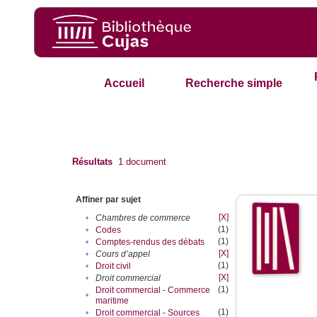
Accueil
Recherche simple
Résultats
1
document
Affiner par sujet
[X]
•
Chambres de commerce
(1)
•
Codes
(1)
•
Comptes-rendus des débats
[X]
•
Cours d’appel
(1)
•
Droit civil
[X]
•
Droit commercial
(1)
Droit commercial - Commerce
•
maritime
(1)
•
Droit commercial - Sources