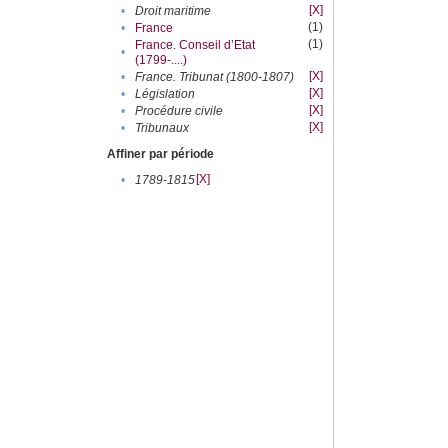
[X]
•
Droit maritime
(1)
•
France
(1)
France. Conseil d’Etat
•
(1799-....)
[X]
•
France. Tribunat (1800-1807)
[X]
•
Législation
[X]
•
Procédure civile
[X]
•
Tribunaux
Affiner par période
[X]
•
1789-1815