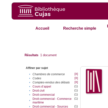
Accueil
Recherche simple
Résultats
1
document
Affiner par sujet
[X]
•
Chambres de commerce
[X]
•
Codes
[X]
•
Comptes-rendus des débats
(1)
•
Cours d’appel
(1)
•
Droit civil
(1)
•
Droit commercial
(1)
Droit commercial - Commerce
•
maritime
(1)
•
Droit commercial - Sources