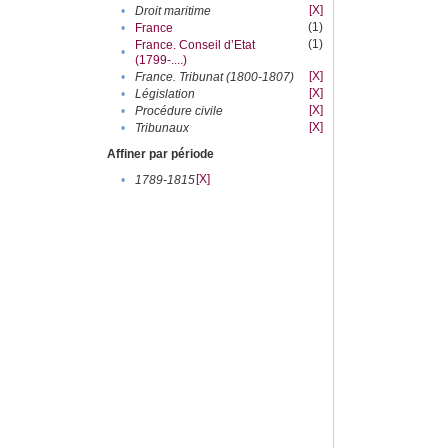
[X]
•
Droit maritime
(1)
•
France
(1)
France. Conseil d’Etat
•
(1799-....)
[X]
•
France. Tribunat (1800-1807)
[X]
•
Législation
[X]
•
Procédure civile
[X]
•
Tribunaux
Affiner par période
[X]
•
1789-1815