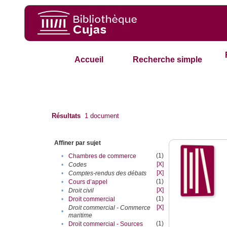
Accueil
Recherche simple
Résultats
1
document
Affiner par sujet
(1)
•
Chambres de commerce
[X]
•
Codes
[X]
•
Comptes-rendus des débats
(1)
•
Cours d’appel
[X]
•
Droit civil
(1)
•
Droit commercial
[X]
Droit commercial - Commerce
•
maritime
(1)
•
Droit commercial - Sources