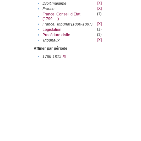
[X]
•
Droit maritime
[X]
•
France
(1)
France. Conseil d’Etat
•
(1799-....)
[X]
•
France. Tribunat (1800-1807)
(1)
•
Législation
(1)
•
Procédure civile
[X]
•
Tribunaux
Affiner par période
[X]
•
1789-1815