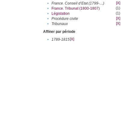
[X]
•
France. Conseil d’Etat (1799-....)
(1)
•
France. Tribunat (1800-1807)
(1)
•
Législation
[X]
•
Procédure civile
[X]
•
Tribunaux
Affiner par période
[X]
•
1789-1815