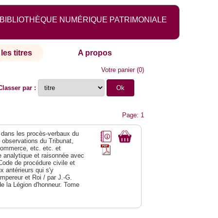
BIBLIOTHÈQUE NUMÉRIQUE PATRIMONIALE
les titres
A propos
Votre panier
(
0
)
Classer par :
Page: 1
dans les procès-verbaux du
s observations du Tribunat,
commerce, etc. etc. et
analytique et raisonnée avec
Code de procédure civile et
 antérieurs qui s'y
Empereur et Roi / par J.-G.
de la Légion d'honneur. Tome