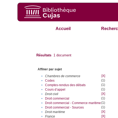
Accueil
Recherc
Résultats
1
document
Affiner par sujet
[X]
•
Chambres de commerce
(1)
•
Codes
(1)
•
Comptes-rendus des débats
(1)
•
Cours d’appel
[X]
•
Droit civil
(1)
•
Droit commercial
(1)
•
Droit commercial - Commerce maritime
(1)
•
Droit commercial - Sources
[X]
•
Droit maritime
[X]
•
France