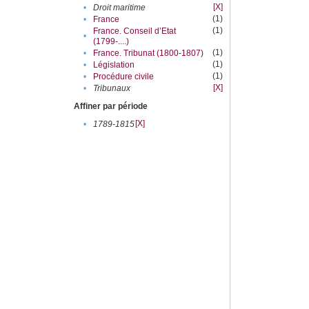
[X]
•
Droit maritime
(1)
•
France
(1)
France. Conseil d’Etat
•
(1799-....)
(1)
•
France. Tribunat (1800-1807)
(1)
•
Législation
(1)
•
Procédure civile
[X]
•
Tribunaux
Affiner par période
[X]
•
1789-1815