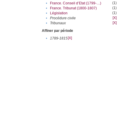
(1)
•
France. Conseil d’Etat (1799-....)
(1)
•
France. Tribunat (1800-1807)
(1)
•
Législation
[X]
•
Procédure civile
[X]
•
Tribunaux
Affiner par période
[X]
•
1789-1815