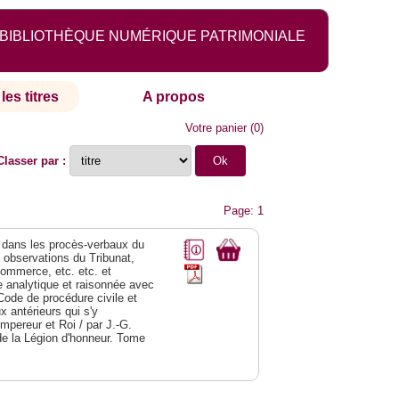
BIBLIOTHÈQUE NUMÉRIQUE PATRIMONIALE
les titres
A propos
Votre panier
(
0
)
Classer par :
Page: 1
dans les procès-verbaux du
s observations du Tribunat,
commerce, etc. etc. et
analytique et raisonnée avec
Code de procédure civile et
 antérieurs qui s'y
Empereur et Roi / par J.-G.
de la Légion d'honneur. Tome