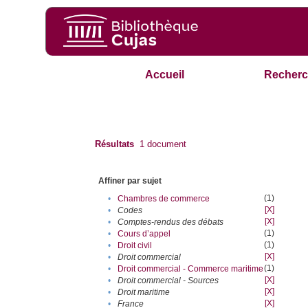
Accueil
Recherc
Résultats
1
document
Affiner par sujet
(1)
•
Chambres de commerce
[X]
•
Codes
[X]
•
Comptes-rendus des débats
(1)
•
Cours d’appel
(1)
•
Droit civil
[X]
•
Droit commercial
(1)
•
Droit commercial - Commerce maritime
[X]
•
Droit commercial - Sources
[X]
•
Droit maritime
[X]
•
France