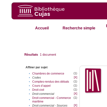
Accueil
Recherche simple
Résultats
1
document
Affiner par sujet
(1)
•
Chambres de commerce
[X]
•
Codes
(1)
•
Comptes-rendus des débats
(1)
•
Cours d’appel
(1)
•
Droit civil
[X]
•
Droit commercial
(1)
Droit commercial - Commerce
•
maritime
[X]
•
Droit commercial - Sources