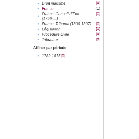
[X]
•
Droit maritime
(1)
•
France
[X]
France. Conseil d’Etat
•
(1799-....)
[X]
•
France. Tribunat (1800-1807)
[X]
•
Législation
[X]
•
Procédure civile
[X]
•
Tribunaux
Affiner par période
[X]
•
1789-1815