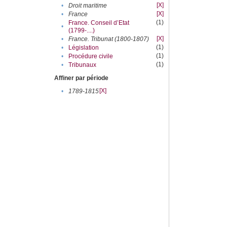
[X]
•
Droit maritime
[X]
•
France
(1)
France. Conseil d’Etat
•
(1799-....)
[X]
•
France. Tribunat (1800-1807)
(1)
•
Législation
(1)
•
Procédure civile
(1)
•
Tribunaux
Affiner par période
[X]
•
1789-1815