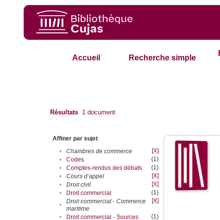
Accueil
Recherche simple
Résultats
1
document
Affiner par sujet
[X]
•
Chambres de commerce
(1)
•
Codes
(1)
•
Comptes-rendus des débats
[X]
•
Cours d’appel
[X]
•
Droit civil
(1)
•
Droit commercial
[X]
Droit commercial - Commerce
•
maritime
(1)
•
Droit commercial - Sources