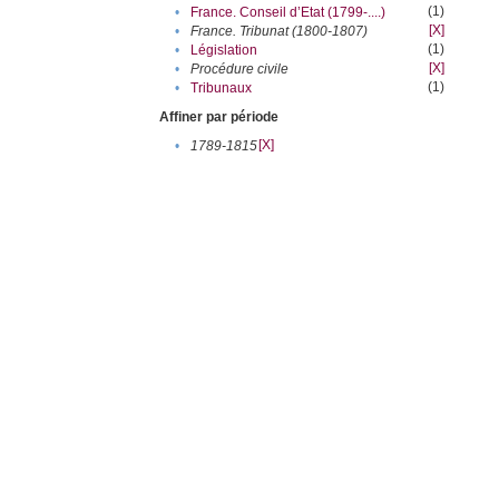
(1)
•
France. Conseil d’Etat (1799-....)
[X]
•
France. Tribunat (1800-1807)
(1)
•
Législation
[X]
•
Procédure civile
(1)
•
Tribunaux
Affiner par période
[X]
•
1789-1815