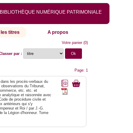
BIBLIOTHÈQUE NUMÉRIQUE PATRIMONIALE
les titres
A propos
Votre panier
(
0
)
Classer par :
Page: 1
dans les procès-verbaux du
s observations du Tribunat,
commerce, etc. etc. et
analytique et raisonnée avec
Code de procédure civile et
 antérieurs qui s'y
Empereur et Roi / par J.-G.
de la Légion d'honneur. Tome