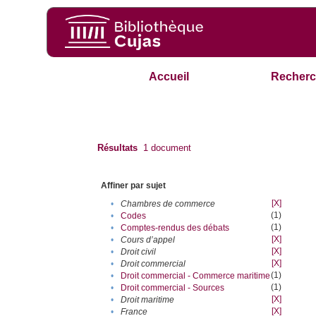
Accueil
Recherc
Résultats
1
document
Affiner par sujet
[X]
•
Chambres de commerce
(1)
•
Codes
(1)
•
Comptes-rendus des débats
[X]
•
Cours d’appel
[X]
•
Droit civil
[X]
•
Droit commercial
(1)
•
Droit commercial - Commerce maritime
(1)
•
Droit commercial - Sources
[X]
•
Droit maritime
[X]
•
France