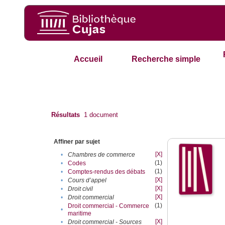
Accueil
Recherche simple
Résultats
1
document
Affiner par sujet
[X]
•
Chambres de commerce
(1)
•
Codes
(1)
•
Comptes-rendus des débats
[X]
•
Cours d’appel
[X]
•
Droit civil
[X]
•
Droit commercial
(1)
Droit commercial - Commerce
•
maritime
[X]
•
Droit commercial - Sources