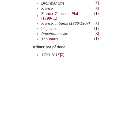
[X]
•
Droit maritime
[X]
•
France
(1)
France. Conseil d’Etat
•
(1799-....)
[X]
•
France. Tribunat (1800-1807)
(1)
•
Législation
[X]
•
Procédure civile
(1)
•
Tribunaux
Affiner par période
[X]
•
1789-1815