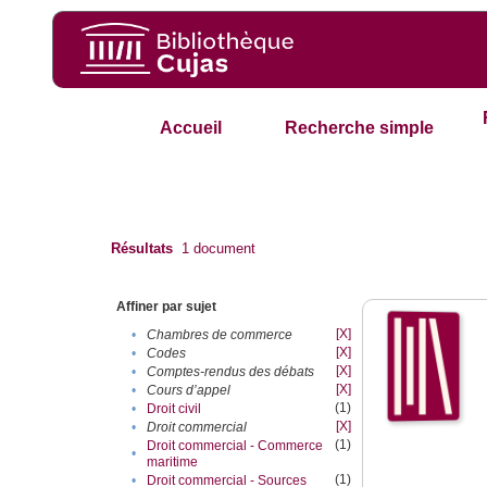
Accueil
Recherche simple
Résultats
1
document
Affiner par sujet
[X]
•
Chambres de commerce
[X]
•
Codes
[X]
•
Comptes-rendus des débats
[X]
•
Cours d’appel
(1)
•
Droit civil
[X]
•
Droit commercial
(1)
Droit commercial - Commerce
•
maritime
(1)
•
Droit commercial - Sources