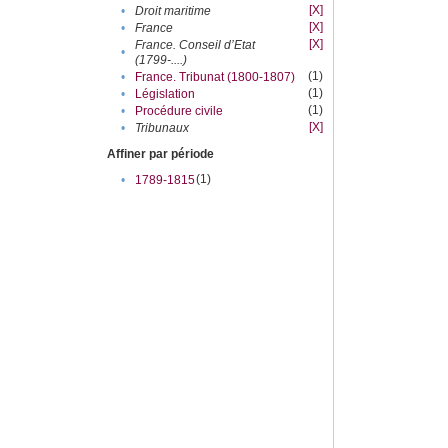
[X]
•
Droit maritime
[X]
•
France
[X]
France. Conseil d’Etat
•
(1799-....)
(1)
•
France. Tribunat (1800-1807)
(1)
•
Législation
(1)
•
Procédure civile
[X]
•
Tribunaux
Affiner par période
(1)
•
1789-1815