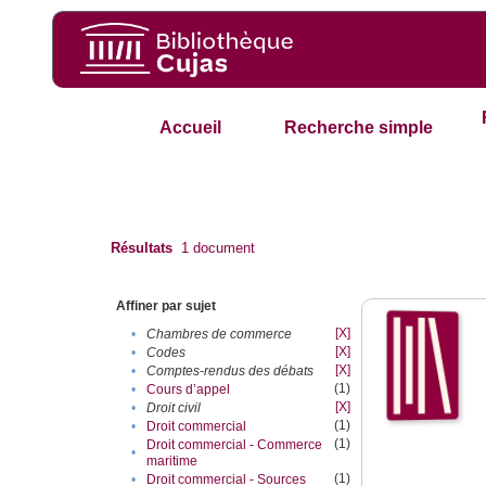
Accueil
Recherche simple
Résultats
1
document
Affiner par sujet
[X]
•
Chambres de commerce
[X]
•
Codes
[X]
•
Comptes-rendus des débats
(1)
•
Cours d’appel
[X]
•
Droit civil
(1)
•
Droit commercial
(1)
Droit commercial - Commerce
•
maritime
(1)
•
Droit commercial - Sources