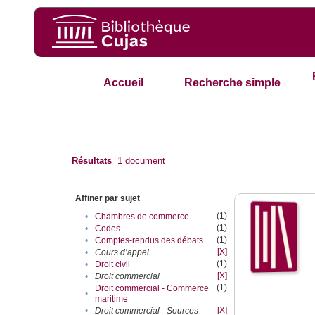
Accueil
Recherche simple
Résultats
1
document
Affiner par sujet
(1)
•
Chambres de commerce
(1)
•
Codes
(1)
•
Comptes-rendus des débats
[X]
•
Cours d’appel
(1)
•
Droit civil
[X]
•
Droit commercial
(1)
Droit commercial - Commerce
•
maritime
[X]
•
Droit commercial - Sources