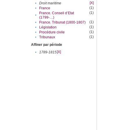
[X]
•
Droit maritime
(1)
•
France
(1)
France. Conseil d’Etat
•
(1799-....)
(1)
•
France. Tribunat (1800-1807)
(1)
•
Législation
(1)
•
Procédure civile
(1)
•
Tribunaux
Affiner par période
[X]
•
1789-1815