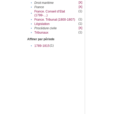
[X]
•
Droit maritime
[X]
•
France
(1)
France. Conseil d’Etat
•
(1799-....)
(1)
•
France. Tribunat (1800-1807)
(1)
•
Législation
[X]
•
Procédure civile
(1)
•
Tribunaux
Affiner par période
(1)
•
1789-1815