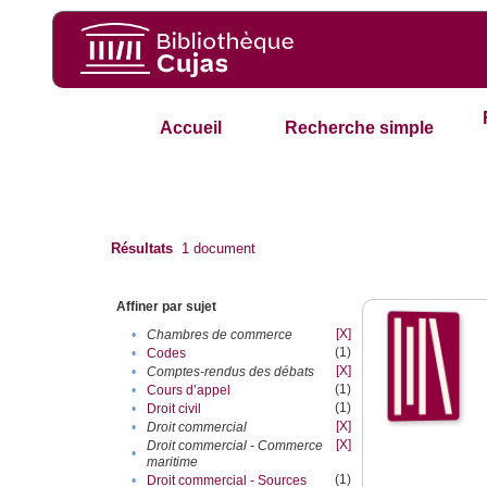
Accueil
Recherche simple
Résultats
1
document
Affiner par sujet
[X]
•
Chambres de commerce
(1)
•
Codes
[X]
•
Comptes-rendus des débats
(1)
•
Cours d’appel
(1)
•
Droit civil
[X]
•
Droit commercial
[X]
Droit commercial - Commerce
•
maritime
(1)
•
Droit commercial - Sources