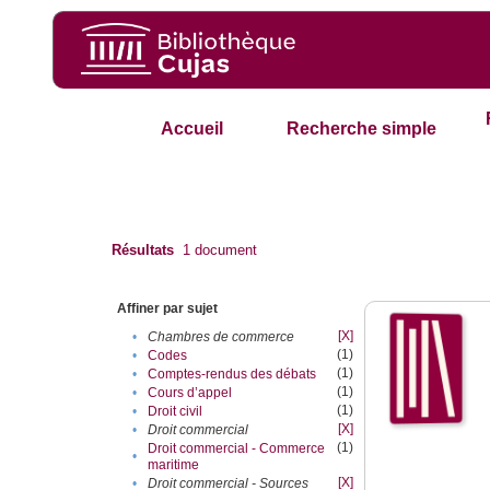
Accueil
Recherche simple
Résultats
1
document
Affiner par sujet
[X]
•
Chambres de commerce
(1)
•
Codes
(1)
•
Comptes-rendus des débats
(1)
•
Cours d’appel
(1)
•
Droit civil
[X]
•
Droit commercial
(1)
Droit commercial - Commerce
•
maritime
[X]
•
Droit commercial - Sources