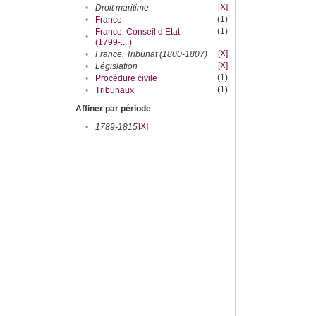
[X]
•
Droit maritime
(1)
•
France
(1)
France. Conseil d’Etat
•
(1799-....)
[X]
•
France. Tribunat (1800-1807)
[X]
•
Législation
(1)
•
Procédure civile
(1)
•
Tribunaux
Affiner par période
[X]
•
1789-1815