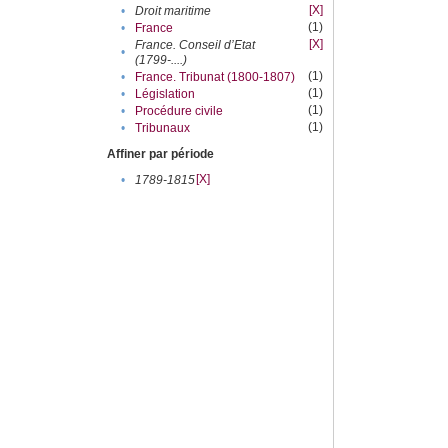
[X]
•
Droit maritime
(1)
•
France
[X]
France. Conseil d’Etat
•
(1799-....)
(1)
•
France. Tribunat (1800-1807)
(1)
•
Législation
(1)
•
Procédure civile
(1)
•
Tribunaux
Affiner par période
[X]
•
1789-1815