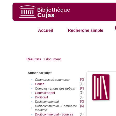
Accueil
Recherche simple
Résultats
1
document
Affiner par sujet
[X]
•
Chambres de commerce
(1)
•
Codes
[X]
•
Comptes-rendus des débats
(1)
•
Cours d’appel
(1)
•
Droit civil
[X]
•
Droit commercial
[X]
Droit commercial - Commerce
•
maritime
(1)
•
Droit commercial - Sources