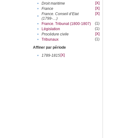
[X]
•
Droit maritime
[X]
•
France
[X]
France. Conseil d’Etat
•
(1799-....)
(1)
•
France. Tribunat (1800-1807)
(1)
•
Législation
[X]
•
Procédure civile
(1)
•
Tribunaux
Affiner par période
[X]
•
1789-1815