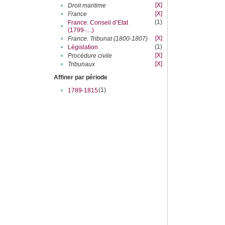
[X]
•
Droit maritime
[X]
•
France
(1)
France. Conseil d’Etat
•
(1799-....)
[X]
•
France. Tribunat (1800-1807)
(1)
•
Législation
[X]
•
Procédure civile
[X]
•
Tribunaux
Affiner par période
(1)
•
1789-1815