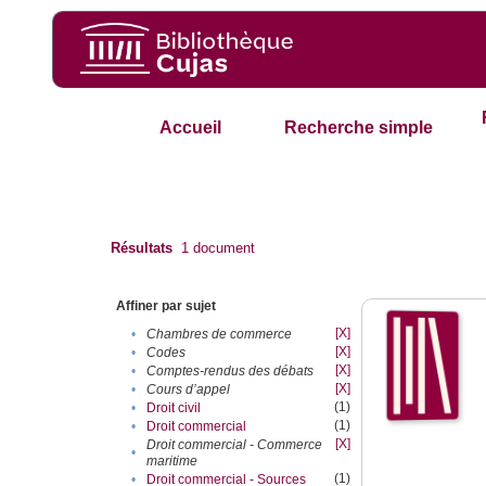
Accueil
Recherche simple
Résultats
1
document
Affiner par sujet
[X]
•
Chambres de commerce
[X]
•
Codes
[X]
•
Comptes-rendus des débats
[X]
•
Cours d’appel
(1)
•
Droit civil
(1)
•
Droit commercial
[X]
Droit commercial - Commerce
•
maritime
(1)
•
Droit commercial - Sources