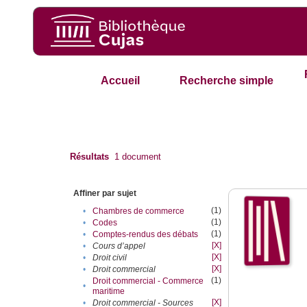
Accueil
Recherche simple
Résultats
1
document
Affiner par sujet
(1)
•
Chambres de commerce
(1)
•
Codes
(1)
•
Comptes-rendus des débats
[X]
•
Cours d’appel
[X]
•
Droit civil
[X]
•
Droit commercial
(1)
Droit commercial - Commerce
•
maritime
[X]
•
Droit commercial - Sources