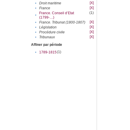
[X]
•
Droit maritime
[X]
•
France
(1)
France. Conseil d’Etat
•
(1799-....)
[X]
•
France. Tribunat (1800-1807)
[X]
•
Législation
[X]
•
Procédure civile
[X]
•
Tribunaux
Affiner par période
(1)
•
1789-1815