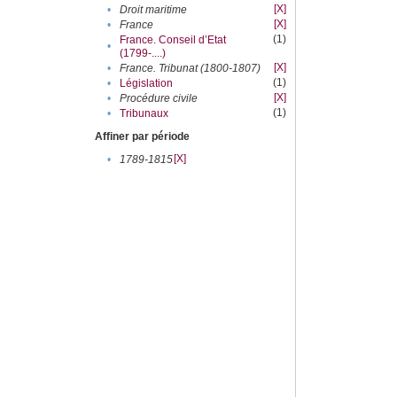
[X]
•
Droit maritime
[X]
•
France
(1)
France. Conseil d’Etat
•
(1799-....)
[X]
•
France. Tribunat (1800-1807)
(1)
•
Législation
[X]
•
Procédure civile
(1)
•
Tribunaux
Affiner par période
[X]
•
1789-1815