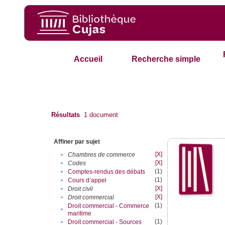
Accueil
Recherche simple
Résultats
1
document
Affiner par sujet
[X]
•
Chambres de commerce
[X]
•
Codes
(1)
•
Comptes-rendus des débats
(1)
•
Cours d’appel
[X]
•
Droit civil
[X]
•
Droit commercial
(1)
Droit commercial - Commerce
•
maritime
(1)
•
Droit commercial - Sources