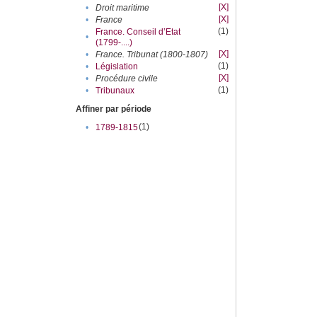
[X]
•
Droit maritime
[X]
•
France
(1)
France. Conseil d’Etat
•
(1799-....)
[X]
•
France. Tribunat (1800-1807)
(1)
•
Législation
[X]
•
Procédure civile
(1)
•
Tribunaux
Affiner par période
(1)
•
1789-1815