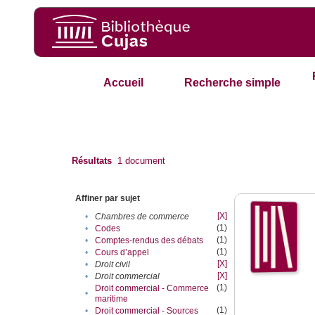
Accueil
Recherche simple
Résultats
1
document
Affiner par sujet
[X]
•
Chambres de commerce
(1)
•
Codes
(1)
•
Comptes-rendus des débats
(1)
•
Cours d’appel
[X]
•
Droit civil
[X]
•
Droit commercial
(1)
Droit commercial - Commerce
•
maritime
(1)
•
Droit commercial - Sources