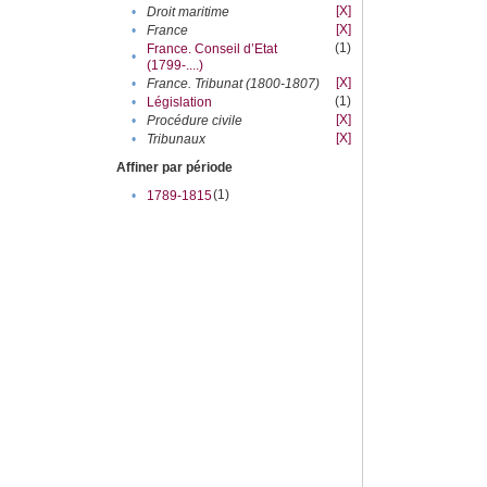
[X]
•
Droit maritime
[X]
•
France
(1)
France. Conseil d’Etat
•
(1799-....)
[X]
•
France. Tribunat (1800-1807)
(1)
•
Législation
[X]
•
Procédure civile
[X]
•
Tribunaux
Affiner par période
(1)
•
1789-1815