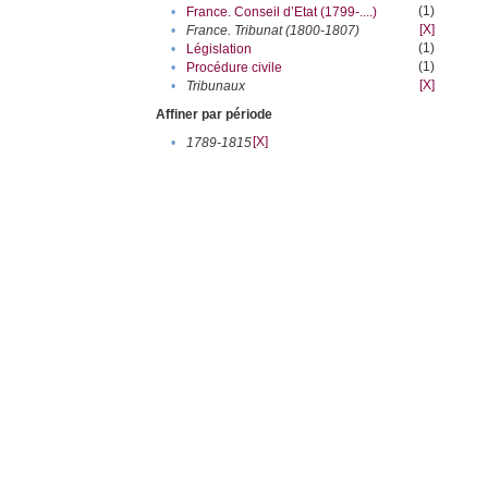
(1)
•
France. Conseil d’Etat (1799-....)
[X]
•
France. Tribunat (1800-1807)
(1)
•
Législation
(1)
•
Procédure civile
[X]
•
Tribunaux
Affiner par période
[X]
•
1789-1815