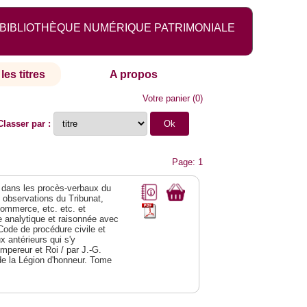
BIBLIOTHÈQUE NUMÉRIQUE PATRIMONIALE
les titres
A propos
Votre panier
(
0
)
Classer par :
Page: 1
dans les procès-verbaux du
s observations du Tribunat,
commerce, etc. etc. et
analytique et raisonnée avec
Code de procédure civile et
 antérieurs qui s'y
Empereur et Roi / par J.-G.
de la Légion d'honneur. Tome