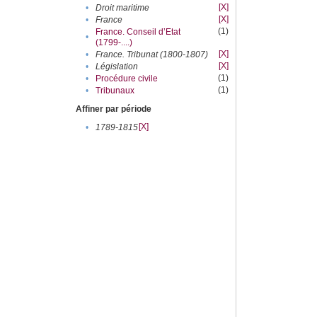
[X]
•
Droit maritime
[X]
•
France
(1)
France. Conseil d’Etat
•
(1799-....)
[X]
•
France. Tribunat (1800-1807)
[X]
•
Législation
(1)
•
Procédure civile
(1)
•
Tribunaux
Affiner par période
[X]
•
1789-1815