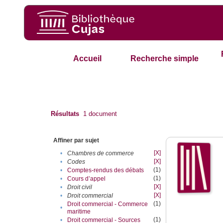
Accueil
Recherche simple
Résultats
1
document
Affiner par sujet
[X]
•
Chambres de commerce
[X]
•
Codes
(1)
•
Comptes-rendus des débats
(1)
•
Cours d’appel
[X]
•
Droit civil
[X]
•
Droit commercial
(1)
Droit commercial - Commerce
•
maritime
(1)
•
Droit commercial - Sources