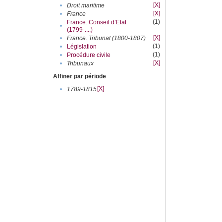
[X]
•
Droit maritime
[X]
•
France
(1)
France. Conseil d’Etat
•
(1799-....)
[X]
•
France. Tribunat (1800-1807)
(1)
•
Législation
(1)
•
Procédure civile
[X]
•
Tribunaux
Affiner par période
[X]
•
1789-1815