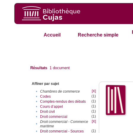
Accueil
Recherche simple
Résultats
1
document
Affiner par sujet
[X]
•
Chambres de commerce
(1)
•
Codes
(1)
•
Comptes-rendus des débats
(1)
•
Cours d’appel
(1)
•
Droit civil
(1)
•
Droit commercial
[X]
Droit commercial - Commerce
•
maritime
(1)
•
Droit commercial - Sources