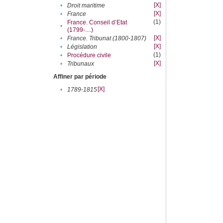
[X]
•
Droit maritime
[X]
•
France
(1)
France. Conseil d’Etat
•
(1799-....)
[X]
•
France. Tribunat (1800-1807)
[X]
•
Législation
(1)
•
Procédure civile
[X]
•
Tribunaux
Affiner par période
[X]
•
1789-1815